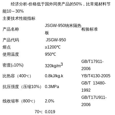
经济分析-价格低于国外同类产品的50%，比常规材料节
能10～30%
主要技术性能指标
JSGW-950纳米隔热
产品名称
检验标准
板
产品代码
JSGW-950
熔点
≥1200℃
使用温度
950℃
GB/T17911-
3
密度(
10%)
±
320kg/m
2006
比热容（400
）
0.8kJ/kg.k
YB/T4130-2005
℃
GB/T 13480-
抗压强度（压缩10%）
0.3MPa
1992
GB/T17U911-
线收缩率（800
）
2.0%
℃
2006
70
0.019
℃