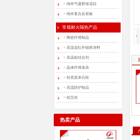
>
纳米气凝胶保温毡
>
纳米复合反射板
常规耐火隔热产品
>
陶瓷纤维制品
>
高温远红外辐射涂料
>
高温粘结合剂
>
晶体纤维条块
>
轻质莫来石砖
>
高温防护制品
>
铝箔布
热卖产品