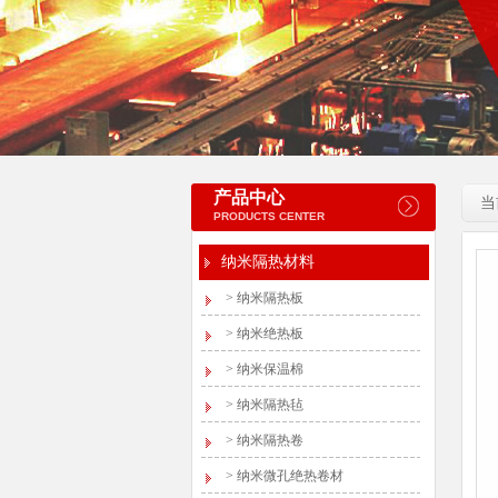
产品中心
当
PRODUCTS CENTER
纳米隔热材料
>
纳米隔热板
>
纳米绝热板
>
纳米保温棉
>
纳米隔热毡
>
纳米隔热卷
>
纳米微孔绝热卷材