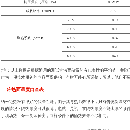
抗压强度（压缩10%）
0.3MPa
℃
线收缩率（800
）
2.0%
℃
70
0.019
℃
200
0.021
℃
导热系数（w/m.k）
400
0.024
℃
600
0.031
℃
800
0.040
(注：以上数据是根据通用的测试方法而获得的有代表性的平均值，并随
作为一项技术服务的内容而提供的，有时可能有所调整，所以，他们不应
冷热面温度自查表
纳米绝热板有很好的保温性能，由于其导热系数很小，只有传统保温材料的1
度的情况下隔热厚度可以很薄，也就 是说，在隔热厚度不能太厚的条
于现场热工条件复杂多变，同样条件下的隔热效果不尽相同。