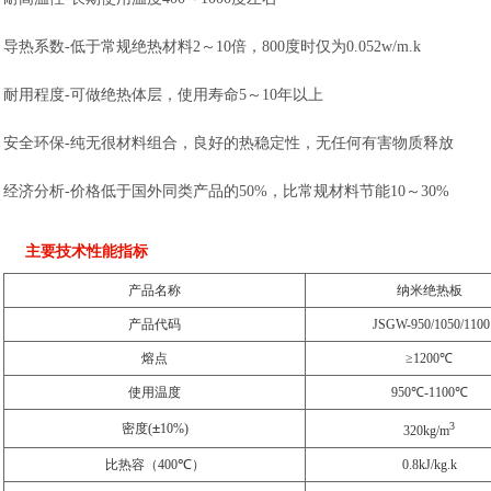
导热系数-低于常规绝热材料2～10倍，800度时仅为0.052w/m.k
耐用程度-可做绝热体层，使用寿命5～10年以上
安全环保-纯无很材料组合，良好的热稳定性，无任何有害物质释放
经济分析-价格低于国外同类产品的50%，比常规材料节能10～30%
主要技术性能指标
产品名称
纳米绝热板
产品代码
JSGW-950/1050/1100
熔点
≥1200℃
使用温度
950℃-1100℃
±
3
密度(
10%)
320kg/m
℃
比热容（400
）
0.8kJ/kg.k