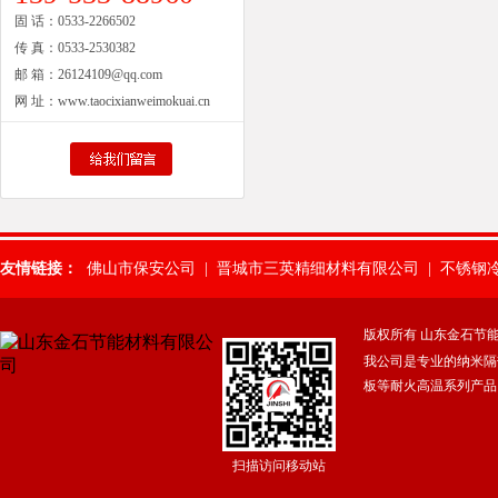
固 话：
0533-2266502
传 真：
0533-2530382
邮 箱：
26124109@qq.com
网 址：
www.taocixianweimokuai.cn
友情链接：
佛山市保安公司
|
晋城市三英精细材料有限公司
|
不锈钢
惠州保安公司
|
肇庆保安公司
|
武汉市保安服务有限公司
|
山东除氟
版权所有 山东金石节
我公司是专业的纳米隔
广州保安公司
|
东莞常平保安公司
|
东莞横沥保安公司
|
佛山保安服
板等耐火高温系列产品
焊接铰链
|
湛江保安服务公司
|
广东得安保安服务有限公司中山分公
扫描访问移动站