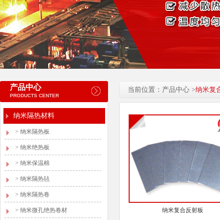
产品中心
当前位置：产品中心 >
纳米复
PRODUCTS CENTER
纳米隔热材料
>
纳米隔热板
>
纳米绝热板
>
纳米保温棉
>
纳米隔热毡
>
纳米隔热卷
>
纳米微孔绝热卷材
纳米复合反射板