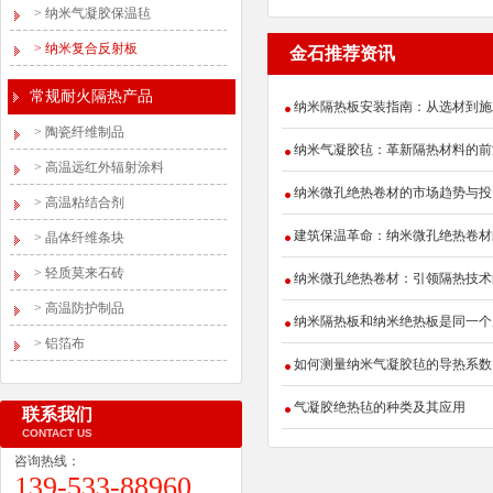
>
纳米气凝胶保温毡
>
纳米复合反射板
金石推荐资讯
常规耐火隔热产品
纳米隔热板安装指南：从选材到施
>
陶瓷纤维制品
纳米气凝胶毡：革新隔热材料的前
>
高温远红外辐射涂料
纳米微孔绝热卷材的市场趋势与投
>
高温粘结合剂
建筑保温革命：纳米微孔绝热卷材
>
晶体纤维条块
>
轻质莫来石砖
纳米微孔绝热卷材：引领隔热技术
>
高温防护制品
纳米隔热板和纳米绝热板是同一个
>
铝箔布
如何测量纳米气凝胶毡的导热系数
气凝胶绝热毡的种类及其应用
联系我们
CONTACT US
咨询热线：
139-533-88960