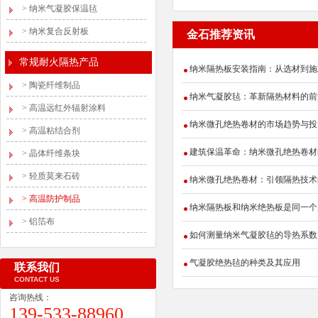
>
纳米气凝胶保温毡
>
纳米复合反射板
金石推荐资讯
常规耐火隔热产品
纳米隔热板安装指南：从选材到施
>
陶瓷纤维制品
纳米气凝胶毡：革新隔热材料的前
>
高温远红外辐射涂料
纳米微孔绝热卷材的市场趋势与投
>
高温粘结合剂
建筑保温革命：纳米微孔绝热卷材
>
晶体纤维条块
>
轻质莫来石砖
纳米微孔绝热卷材：引领隔热技术
>
高温防护制品
纳米隔热板和纳米绝热板是同一个
>
铝箔布
如何测量纳米气凝胶毡的导热系数
气凝胶绝热毡的种类及其应用
联系我们
CONTACT US
咨询热线：
139-533-88960