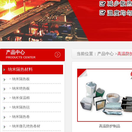
产品中心
当前位置：产品中心 >
高温防
PRODUCTS CENTER
纳米隔热材料
>
纳米隔热板
>
纳米绝热板
>
纳米保温棉
>
纳米隔热毡
>
纳米隔热卷
>
纳米微孔绝热卷材
高温防护制品