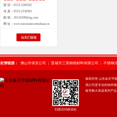
固 话：
0533-2266502
传 真：
0533-2530382
邮 箱：
26124109@qq.com
网 址：
www.taocixianweimokuai.cn
友情链接：
佛山市保安公司
|
晋城市三英精细材料有限公司
|
不锈钢
惠州保安公司
|
肇庆保安公司
|
武汉市保安服务有限公司
|
山东除氟
版权所有 山东金石节
我公司是专业的纳米隔
广州保安公司
|
东莞常平保安公司
|
东莞横沥保安公司
|
佛山保安服
板等耐火高温系列产品
焊接铰链
|
湛江保安服务公司
|
广东得安保安服务有限公司中山分公
扫描访问移动站