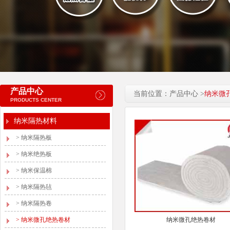
产品中心
当前位置：产品中心 >
纳米微
PRODUCTS CENTER
纳米隔热材料
>
纳米隔热板
>
纳米绝热板
>
纳米保温棉
>
纳米隔热毡
>
纳米隔热卷
>
纳米微孔绝热卷材
纳米微孔绝热卷材