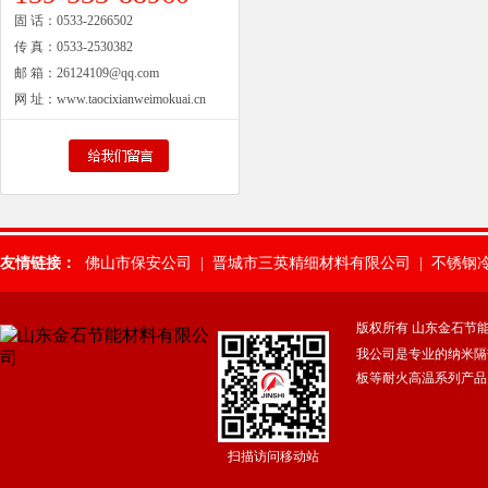
固 话：
0533-2266502
传 真：
0533-2530382
邮 箱：
26124109@qq.com
网 址：
www.taocixianweimokuai.cn
友情链接：
佛山市保安公司
|
晋城市三英精细材料有限公司
|
不锈钢
惠州保安公司
|
肇庆保安公司
|
武汉市保安服务有限公司
|
山东除氟
版权所有 山东金石节
我公司是专业的纳米隔
广州保安公司
|
东莞常平保安公司
|
东莞横沥保安公司
|
佛山保安服
板等耐火高温系列产品
焊接铰链
|
湛江保安服务公司
|
广东得安保安服务有限公司中山分公
扫描访问移动站