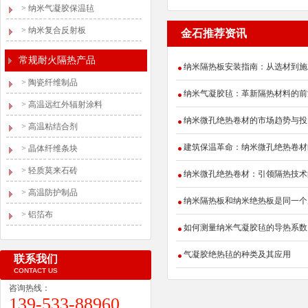
>
纳米气凝胶保温毡
>
纳米复合反射板
金石推荐资讯
常规耐火隔热产品
纳米隔热板安装指南：从选材到施
>
陶瓷纤维制品
纳米气凝胶毡：革新隔热材料的前
>
高温远红外辐射涂料
纳米微孔绝热卷材的市场趋势与投
>
高温粘结合剂
建筑保温革命：纳米微孔绝热卷材
>
晶体纤维条块
>
轻质莫来石砖
纳米微孔绝热卷材：引领隔热技术
>
高温防护制品
纳米隔热板和纳米绝热板是同一个
>
铝箔布
如何测量纳米气凝胶毡的导热系数
气凝胶绝热毡的种类及其应用
联系我们
CONTACT US
咨询热线：
139-533-88960