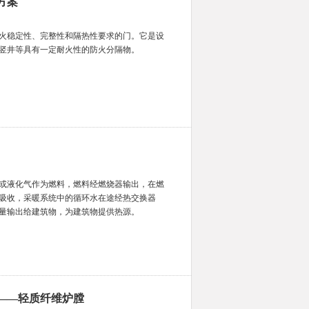
方案
火稳定性、完整性和隔热性要求的门。它是设
竖井等具有一定耐火性的防火分隔物。
或液化气作为燃料，燃料经燃烧器输出，在燃
吸收，采暖系统中的循环水在途经热交换器
量输出给建筑物，为建筑物提供热源。
——轻质纤维炉膛