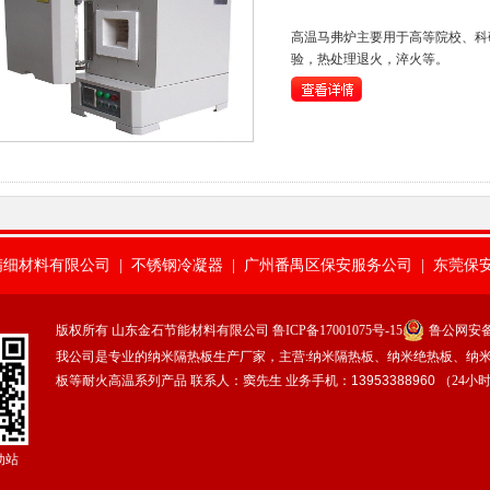
高温马弗炉主要用于高等院校、科
验，热处理退火，淬火等。
精细材料有限公司
|
不锈钢冷凝器
|
广州番禺区保安服务公司
|
东莞保
安服务有限公司
|
山东除氟剂
|
陶瓷纤维模块
|
聚氯化铝
|
山东省郓城
版权所有 山东金石节能材料有限公司
鲁ICP备17001075号-15
鲁公网安备37
我公司是专业的纳米隔热板生产厂家，主营:纳米隔热板、纳米绝热板、纳
横沥保安公司
|
佛山保安服务公司
|
东莞保安服务公司
|
惠州得安保安
板等耐火高温系列产品 联系人：窦先生 业务手机：
13953388960
（24小
保安服务有限公司中山分公司
|
陶瓷纤维板
|
深圳保安公司
动站