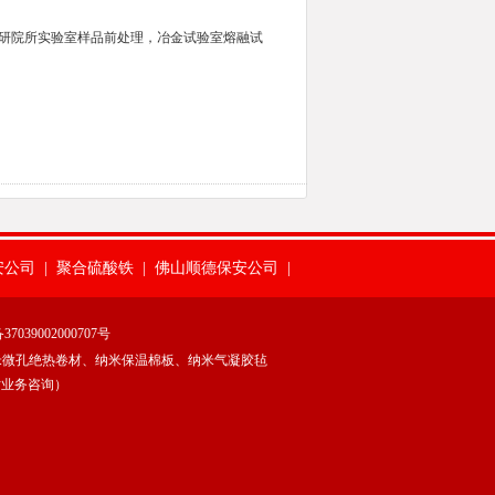
研院所实验室样品前处理，冶金试验室熔融试
安公司
|
聚合硫酸铁
|
佛山顺德保安公司
|
县才华玻璃有限公司
|
AC CERAMIC
|
039002000707号
米微孔绝热卷材、纳米保温棉板、纳米气凝胶毡
服务有限公司
|
纳米隔热板
|
聚氯化铝
|
时业务咨询）