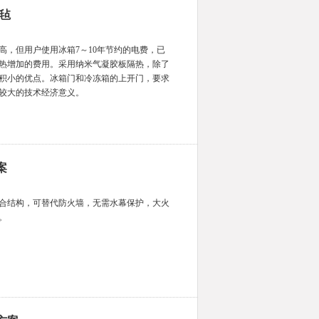
毡
高，但用户使用冰箱7～10年节约的电费，已
热增加的费用。采用纳米气凝胶板隔热，除了
积小的优点。冰箱门和冷冻箱的上开门，要求
较大的技术经济意义。
案
合结构，可替代防火墙，无需水幕保护，大火
。