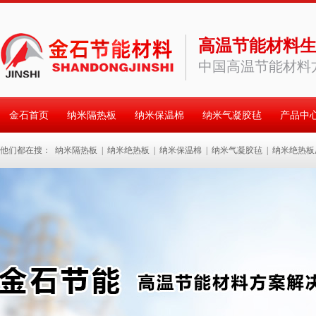
高温节能材料
中国高温节能材料
金石首页
纳米隔热板
纳米保温棉
纳米气凝胶毡
产品中
他们都在搜：
纳米隔热板
|
纳米绝热板
|
纳米保温棉
|
纳米气凝胶毡
|
纳米绝热板