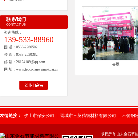
联系我们
CONTACT US
咨询热线：
139-533-88960
固 话：
0533-2266502
传 真：
0533-2530382
邮 箱：
26124109@qq.com
会展
网 址：
www.taocixianweimokuai.cn
友情链接：
佛山市保安公司
|
晋城市三英精细材料有限公司
|
不锈钢
惠州保安公司
|
肇庆保安公司
|
武汉市保安服务有限公司
|
山东除氟
版权所有 山东金石节