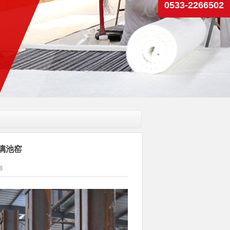
璃池窑
8