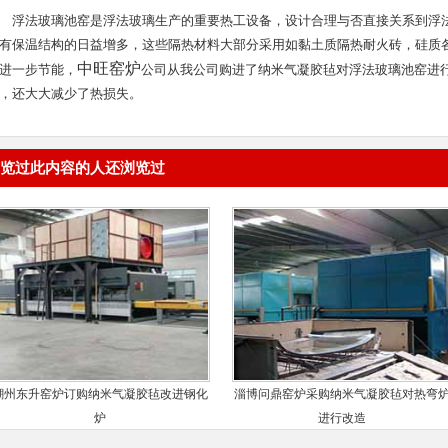
浮法玻璃池窑是浮法玻璃生产的重要热工设备，设计合理与否直接关系到浮
有保温结构的日益增多，这些隔热材料大部分采用如黏土质隔热耐火砖，硅质
中旺窑炉
进一步节能，
公司从我公司购进了纳米气凝胶毡对浮法玻璃池窑进
，还大大减少了热损失。
览过此内容的人还浏览过
潮州东升窑炉订购纳米气凝胶毡改进钢化
淄博问鼎窑炉采购纳米气凝胶毡对热弯
炉
进行改造