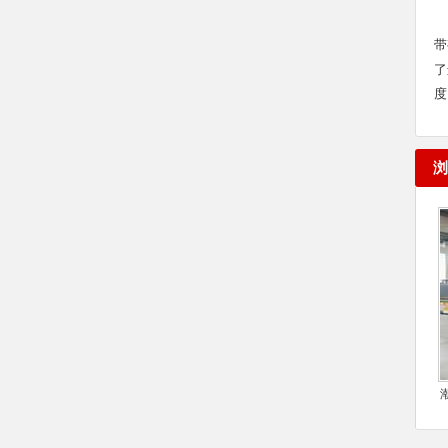
带
了
度
浏